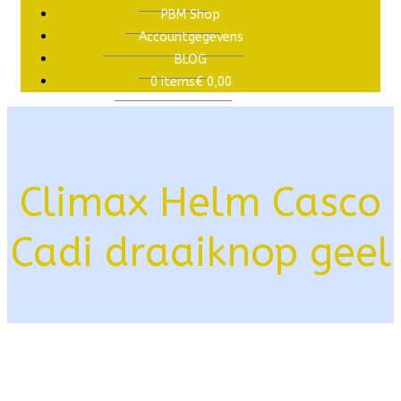
PBM Shop
Accountgegevens
BLOG
0 items
€ 0,00
Climax Helm Casco
Cadi draaiknop geel