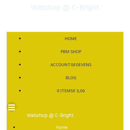
Ga
Webshop @ C-Bright
naar
de
inhoud
HOME
PBM SHOP
ACCOUNTGEGEVENS
BLOG
0 ITEMS
€ 0,00
Webshop @ C-Bright
Home