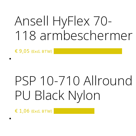
Ansell HyFlex 70-
118 armbeschermer
€
9,05
Toevoegen aan winkelwagen
(Excl. BTW)
PSP 10-710 Allround
PU Black Nylon
Dit
€
1,06
Opties selecteren
(Excl. BTW)
product
heeft
meerdere