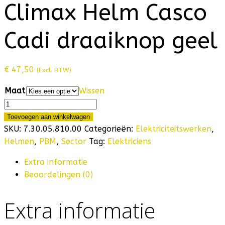
Climax Helm Casco
Cadi draaiknop geel
€
47,50
(Excl. BTW)
Maat
Wissen
Climax
Helm
Toevoegen aan winkelwagen
Casco
SKU:
7.30.05.810.00
Categorieën:
Elektriciteitswerken
,
Cadi
Helmen
,
PBM
,
Sector
Tag:
Elektriciens
draaiknop
Extra informatie
geel
Beoordelingen (0)
hoeveelheid
Extra informatie